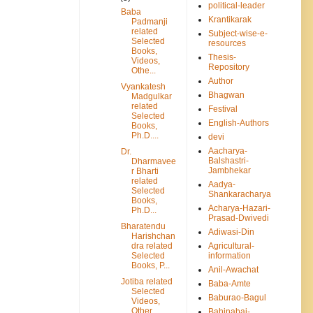
political-leader
Baba
Krantikarak
Padmanji
related
Subject-wise-e-
Selected
resources
Books,
Thesis-
Videos,
Repository
Othe...
Author
Vyankatesh
Bhagwan
Madgulkar
related
Festival
Selected
English-Authors
Books,
Ph.D....
devi
Aacharya-
Dr.
Balshastri-
Dharmavee
Jambhekar
r Bharti
related
Aadya-
Selected
Shankaracharya
Books,
Acharya-Hazari-
Ph.D...
Prasad-Dwivedi
Bharatendu
Adiwasi-Din
Harishchan
dra related
Agricultural-
Selected
information
Books, P...
Anil-Awachat
Jotiba related
Baba-Amte
Selected
Baburao-Bagul
Videos,
Other
Bahinabai-