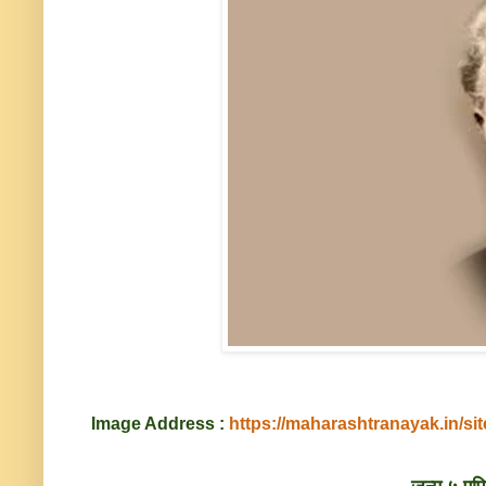
Image Address :
https://maharashtranayak.in/sites