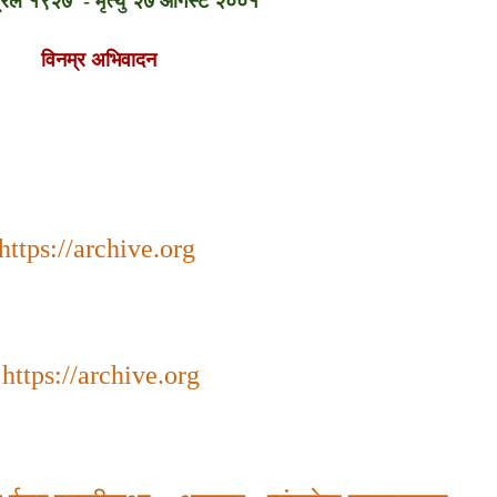
रिल
१९२७
२७
ऑगस्ट
२००१
-
मृत्यु
विनम्र अभिवादन
https://archive.org
-
https://archive.org