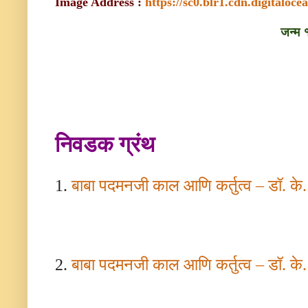
Image Address :
https://sc0.blr1.cdn.digitaloc
जन्म
निवडक ग्रंथ
1.
बाबा
पदमनजी
काल
आणि
कर्तुत्व
–
डॉ
.
के
2.
बाबा
पदमनजी
काल
आणि
कर्तुत्व
–
डॉ
.
के