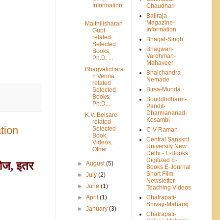
Information.
Chaudhari
..
Baliraja-
Magazine-
Maithilisharan
Information
Gupt
related
Bhagat-Singh
Selected
Bhagwan-
Books,
Vardhman-
Ph.D. ...
Mahaveer
Bhagvatichara
Bhalchandra-
n Verma
Nemade
related
Birsa-Munda
Selected
Books,
Bouddhdharm-
Ph.D...
Pandit-
Dharmananad-
K.V. Belsare
Kosambi
related
tion
Selected
C-V-Raman
Book,
Central Sanskrit
Videos,
University New
Other ...
Delhi - E-Books
Digitized E-
ओज, इतर
►
August
(5)
Books E-Journal
Short Film
►
July
(2)
Newsletter
►
June
(1)
Teaching Videos
►
April
(1)
Chatrapati-
Shivaji-Maharaj
►
January
(3)
Chatrapati-