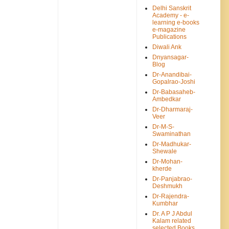
Delhi Sanskrit
Academy - e-
learning e-books
e-magazine
Publications
Diwali Ank
Dnyansagar-
Blog
Dr-Anandibai-
Gopalrao-Joshi
Dr-Babasaheb-
Ambedkar
Dr-Dharmaraj-
Veer
Dr-M-S-
Swaminathan
Dr-Madhukar-
Shewale
Dr-Mohan-
kherde
Dr-Panjabrao-
Deshmukh
Dr-Rajendra-
Kumbhar
Dr. A P J Abdul
Kalam related
selected Books