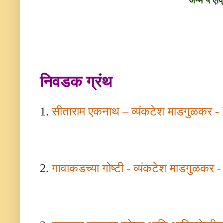
जन्म
५
एप्
निवडक ग्रंथ
1.
सीताराम
एकनाथ
–
व्यंकटेश
माडगुळकर
-
2.
गावाकडच्या
गोष्टी
-
व्यंकटेश
माडगुळकर