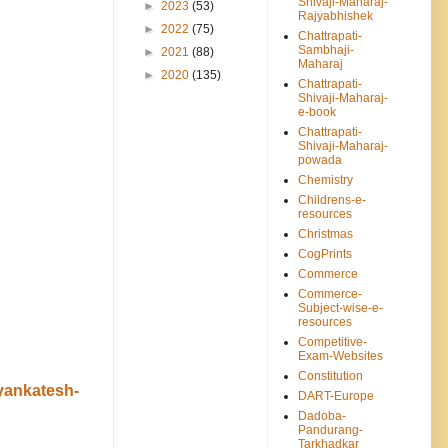
Shivaji-Maharaj-
►
2023
(53)
Rajyabhishek
►
2022
(75)
Chattrapati-
Sambhaji-
►
2021
(88)
Maharaj
►
2020
(135)
Chattrapati-
Shivaji-Maharaj-
e-book
Chattrapati-
Shivaji-Maharaj-
powada
Chemistry
Childrens-e-
resources
Christmas
CogPrints
Commerce
Commerce-
Subject-wise-e-
resources
Competitive-
Exam-Websites
Constitution
-vyankatesh-
DART-Europe
Dadoba-
Pandurang-
Tarkhadkar