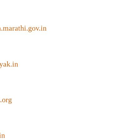
h.marathi.gov.in
yak.in
.org
in