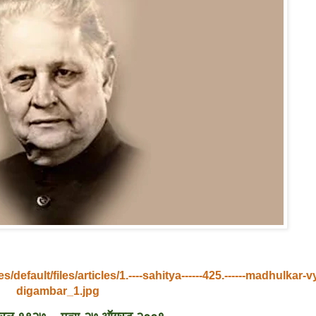
/default/files/articles/1.----sahitya------425.------madhulkar
digambar_1.jpg