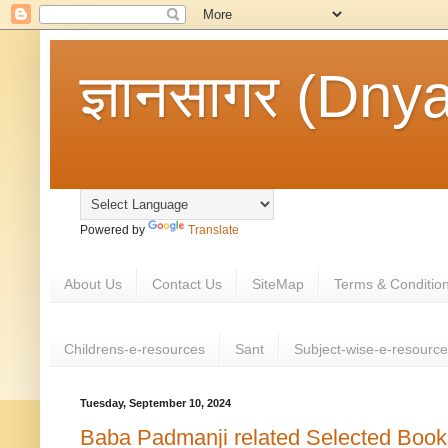
ज्ञानसागर (Dny
Powered by
Translate
About Us
Contact Us
SiteMap
Terms & Conditio
Childrens-e-resources
Sant
Subject-wise-e-resourc
Tuesday, September 10, 2024
Baba Padmanji related Selected Books