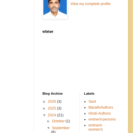
View my complete profile
फॉलोअर
Blog Archive
Labels
►
2026
(3)
Sant
MarathiAuthors
►
2025
(3)
Hindi-Authors
▼
2024
(21)
eminent-persons
►
October
(1)
eminent-
▼
September
women's
(8)