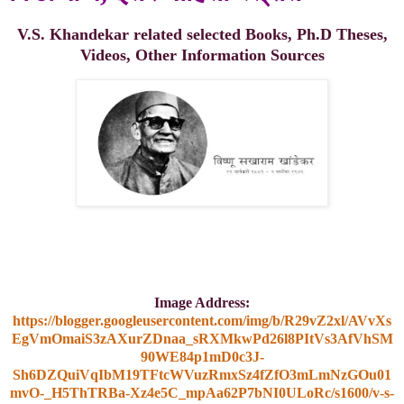
V.S. Khandekar related selected Books, Ph.D Theses,
Videos, Other Information Sources
Image Address:
https://blogger.googleusercontent.com/img/b/R29vZ2xl/AVvXs
EgVmOmaiS3zAXurZDnaa_sRXMkwPd26l8PItVs3AfVhSM
90WE84p1mD0c3J-
Sh6DZQuiVqIbM19TFtcWVuzRmxSz4fZfO3mLmNzGOu01
mvO-_H5ThTRBa-Xz4e5C_mpAa62P7bNI0ULoRc/s1600/v-s-